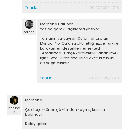
Yanıtla
20.07.2009, 17:18
Merhaba Batuhan,
Yazıda gerekli açıklama yazıyor:
tercan
Temanın varsayılan Cufón fontu olan
Myriad Pro, Cufón’u aktif ettiğinizde Türkçe
karakterleri desteklememektedir.
Temanızda Türkçe karakter kullanabilmek
için “Extra Cufon özellikleri aktif” kutusunu
da seçmelisiniz.
Yanıtla
20.07.2009, 17:49
Merhaba.
batuha
Çok teşekkürler, gözümden kaçmış kusura
n
bakmayın.
Kolay gelsin.