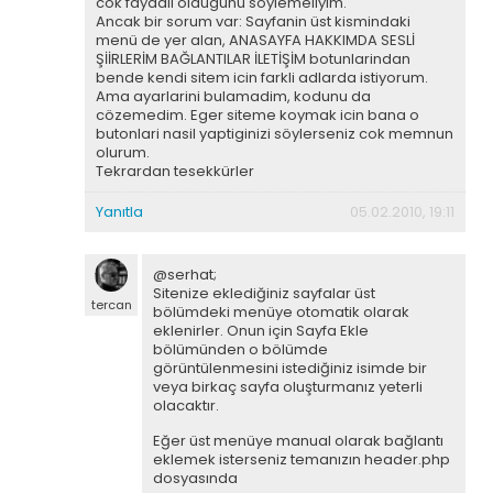
cok faydali oldugunu söylemeliyim.
Ancak bir sorum var: Sayfanin üst kismindaki
menü de yer alan, ANASAYFA HAKKIMDA SESLİ
ŞİİRLERİM BAĞLANTILAR İLETİŞİM botunlarindan
bende kendi sitem icin farkli adlarda istiyorum.
Ama ayarlarini bulamadim, kodunu da
cözemedim. Eger siteme koymak icin bana o
butonlari nasil yaptiginizi söylerseniz cok memnun
olurum.
Tekrardan tesekkürler
Yanıtla
05.02.2010, 19:11
@serhat;
Sitenize eklediğiniz sayfalar üst
tercan
bölümdeki menüye otomatik olarak
eklenirler. Onun için Sayfa Ekle
bölümünden o bölümde
görüntülenmesini istediğiniz isimde bir
veya birkaç sayfa oluşturmanız yeterli
olacaktır.
Eğer üst menüye manual olarak bağlantı
eklemek isterseniz temanızın header.php
dosyasında