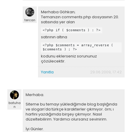
Merhaba Göhkan;
Temanızın comments.php dosyasının 20.
tercan
satısında yer alan
<?php if ( $comments ) : ?>
satırının altına
<?php $comments = array_reverse (
$comments ) ; ?>
kodunu eklerseniz sorununuz
çözülecektir.
Yanıtla
29.06.2009, 17:42
Merhaba.
batuha
Siteme bu temayı yüklediğimde blog başlığında
n
ve slogan’da türkçe karakterler çıkmıyor. örn; ı
harfini yazdığımda birşey çıkmıyor. Nasıl
düzeltebilirim. Yardımcı olursanız sevinirim.
İyi Günler.