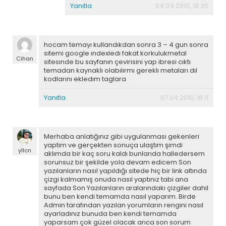
Yanıtla
04.04.2010, 18:25
hocam temayı kullandıkdan sonra 3 – 4 gun sonra
sitemi google ındexledı fakat korkulukmetal
Cihan
sitesınde bu sayfanın çevirisini yap ibresi cıktı
temadan kaynaklı olabılırmı gereklı metaları dıl
kodlarını ekledım taglara
Yanıtla
07.04.2010, 18:11
Merhaba anlatığınız gibi uygulanması gekenleri
yaptım ve gerçekten sonuça ulaştım şimdi
yllcn
aklımda bir kaç soru kaldı bunlarıda halledersem
sorunsuz bir şekilde yola devam edicem Son
yazılanların nasıl yapıldığı sitede hiç bir link altında
çizgi kalmamış onuda nasıl yaptınız tabi ana
sayfada Son Yazılanların aralarındakı çizgiler dahil
bunu ben kendi temamda nasıl yaparım. Birde
Admin tarafından yazılan yorumların rengini nasıl
ayarladınız bunuda ben kendi temamda
yaparsam çok güzel olacak arıca son sorum