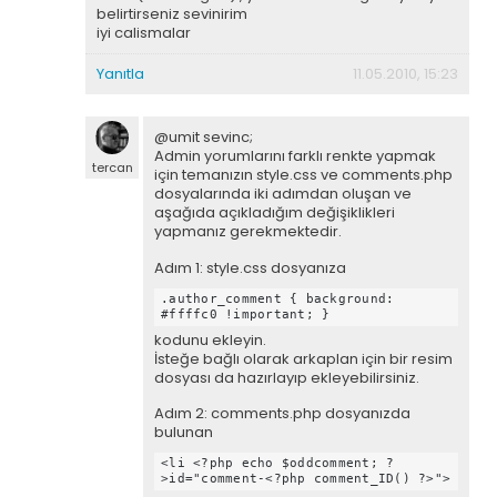
belirtirseniz sevinirim
iyi calismalar
Yanıtla
11.05.2010, 15:23
@umit sevinc;
Admin yorumlarını farklı renkte yapmak
tercan
için temanızın style.css ve comments.php
dosyalarında iki adımdan oluşan ve
aşağıda açıkladığım değişiklikleri
yapmanız gerekmektedir.
Adım 1:
style.css dosyanıza
.author_comment { background:
#ffffc0 !important; }
kodunu ekleyin.
İsteğe bağlı olarak arkaplan için bir resim
dosyası da hazırlayıp ekleyebilirsiniz.
Adım 2:
comments.php dosyanızda
bulunan
<li <?php echo $oddcomment; ?
>id="comment-<?php comment_ID() ?>">