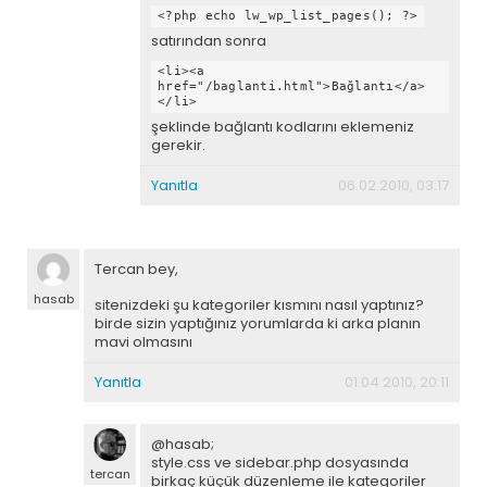
<?php echo lw_wp_list_pages(); ?>
satırından sonra
<li><a
href="/baglanti.html">Bağlantı</a>
</li>
şeklinde bağlantı kodlarını eklemeniz
gerekir.
Yanıtla
06.02.2010, 03:17
Tercan bey,
hasab
sitenizdeki şu kategoriler kısmını nasıl yaptınız?
birde sizin yaptığınız yorumlarda ki arka planın
mavi olmasını
Yanıtla
01.04.2010, 20:11
@hasab;
style.css ve sidebar.php dosyasında
tercan
birkaç küçük düzenleme ile kategoriler