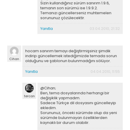
Sizin kullandığınız sürüm sanırım 1.9.6,
temanın son sürümü ise 1.9.9.2.
Temanızı güncellerseniz muhtemelen
sorununuz çözülecektir.
Yanıtla
03.04.2010, 21:32
hocam sanırım temayı değiştirmişsiniz şimdik
indirip güncellemek istediğimizde temada sorun
Cihan
olduğunu ve şablonun bulunmadığını sölüyor.
Yanıtla
04.04.2010, 11:55
@Cihan;
Ben, tema dosyalarında herhangi bir
tercan
değişiklik yapmadım.
Sadece Türkçe dil dosyasını güncelleyip
ekledim.
Sorununuz, önceki sürümde olup da yeni
sürümde bulunmayan özelliklerden
kaynaklı bir durum olabilir.