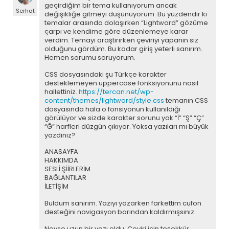
geçirdiğim bir tema kullanıyorum ancak
Serhat
değişikliğe gitmeyi düşünüyorum. Bu yüzdendir ki
temalar arasında dolaşırken “Lightword” gözüme
çarpı ve kendime göre düzenlemeye karar
verdim. Temayı araştırırken çeviriyi yapanın siz
olduğunu gördüm. Bu kadar giriş yeterli sanırım.
Hemen sorumu soruyorum.
CSS dosyasındaki şu Türkçe karakter
desteklemeyen uppercase fonksiyonunu nasıl
hallettiniz.
https://tercan.net/wp-
content/themes/lightword/style.css
temanın CSS
dosyasında hala o fonsiyonun kullanıldığı
görülüyor ve sizde karakter sorunu yok “İ” “Ş” “Ç”
“Ğ” harfleri düzgün çıkıyor. Yoksa yazıları mı büyük
yazdınız?
ANASAYFA
HAKKIMDA
SESLİ ŞİİRLERİM
BAĞLANTILAR
İLETİŞİM
Buldum sanırım. Yazıyı yazarken farkettim cufon
desteğini navigasyon barından kaldırmışsınız.
Neyse uzun bir yazı oldu. Çeviri için teşekkür