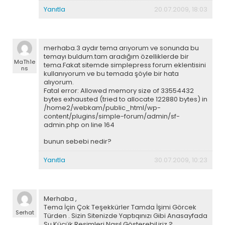
Yanıtla
20.07.2009, 18:03
merhaba.3 aydır tema arıyorum ve sonunda bu
temayı buldum.tam aradığım özelliklerde bir
MaTh1e
tema.Fakat sitemde simplepress forum eklentisini
ns
kullanıyorum ve bu temada şöyle bir hata
alıyorum.
Fatal error: Allowed memory size of 33554432
bytes exhausted (tried to allocate 122880 bytes) in
/home2/webkam/public_html/wp-
content/plugins/simple-forum/admin/sf-
admin.php on line 164
bunun sebebi nedir?
Yanıtla
30.07.2009, 10:23
Merhaba ,
Tema İçin Çok Teşekkürler Tamda İşimi Görcek
Serhat
Türden . Sizin Sitenizde Yaptıqınızı Gibi Anasayfada
Şu Küçük Resimleri Nasıl GösterebiLiriz ?