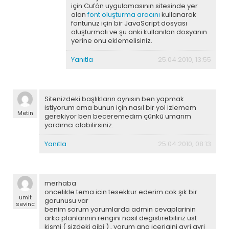
için Cufón uygulamasının sitesinde yer
alan
font oluşturma aracını
kullanarak
fontunuz için bir JavaScript dosyası
oluşturmalı ve şu anki kullanılan dosyanın
yerine onu eklemelisiniz.
Yanıtla
25.04.2010, 13:55
Sitenizdeki başlıkların aynısın ben yapmak
istiyorum ama bunun için nasıl bir yol izlemem
Metin
gerekiyor ben beceremedım çünkü umarım
yardımcı olabilirsiniz.
Yanıtla
25.04.2010, 08:13
merhaba
oncelikle tema icin tesekkur ederim cok şık bir
umit
gorunusu var
sevinc
benim sorum yorumlarda admin cevaplarinin
arka planlarinin rengini nasil degistirebiliriz ust
kismi ( sizdeki gibi ) , yorum ana icerigini ayri ayri