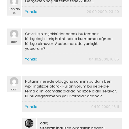
Gerçekten hoş bir tema teşekkürler…
Serkan
Yanıtla
29.09.2009, 23:40
A.
Çeviri için teşekkürler ancak bu temanın
türkçeleştirilmiş halini indirip kurmama rağmen
can
türkçe olmuyor. Acaba nerede yanlışlık
yapıorum?
Yanıtla
04.10.2009, 16:05
Hatanın nerede olduğunu sanırım buldum ben
wp’i ingilizce olarak kullanıyorum bu sebeple
can
tema dilini otomatik olarak ingilizce olark seçiyor.
Bunu değiştirmenin yolu varmıdır acaba?
Yanıtla
04.10.2009, 16:11
can;
Sitenizin İngilizce olmasının nedeni