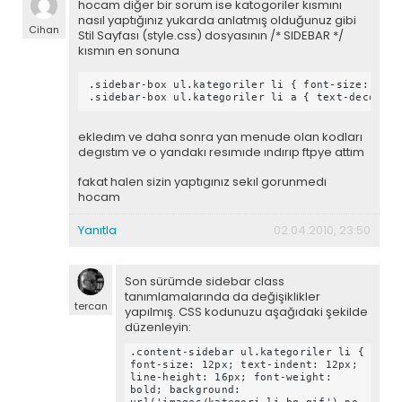
hocam diğer bir sorum ise katogoriler kısmını
nasıl yaptığınız yukarda anlatmış olduğunuz gibi
Cihan
Stil Sayfası (style.css) dosyasının /* SIDEBAR */
kısmın en sonuna
.sidebar-box ul.kategoriler li { font-size: 12px
.sidebar-box ul.kategoriler li a { text-decorati
ekledım ve daha sonra yan menude olan kodları
degıstım ve o yandakı resımıde ındırıp ftpye attım
fakat halen sizin yaptıgınız sekıl gorunmedı
hocam
Yanıtla
02.04.2010, 23:50
Son sürümde sidebar class
tanımlamalarında da değişiklikler
tercan
yapılmış. CSS kodunuzu aşağıdaki şekilde
düzenleyin:
.content-sidebar ul.kategoriler li {
font-size: 12px; text-indent: 12px;
line-height: 16px; font-weight:
bold; background: