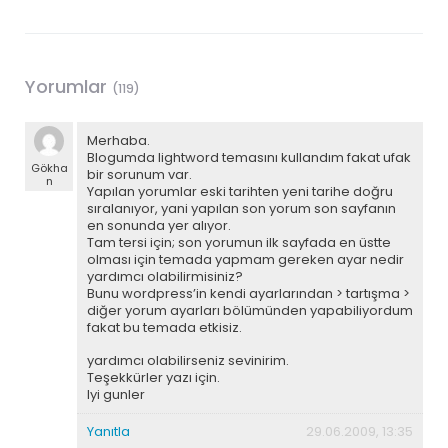
Yorumlar
(119)
Merhaba.
Blogumda lightword temasını kullandım fakat ufak
Gökha
bir sorunum var.
n
Yapılan yorumlar eski tarihten yeni tarihe doğru
sıralanıyor, yani yapılan son yorum son sayfanın
en sonunda yer alıyor.
Tam tersi için; son yorumun ilk sayfada en üstte
olması için temada yapmam gereken ayar nedir
yardımcı olabilirmisiniz?
Bunu wordpress’in kendi ayarlarından > tartışma >
diğer yorum ayarları bölümünden yapabiliyordum
fakat bu temada etkisiz.
yardımcı olabilirseniz sevinirim.
Teşekkürler yazı için.
Iyi gunler
Yanıtla
29.06.2009, 13:35