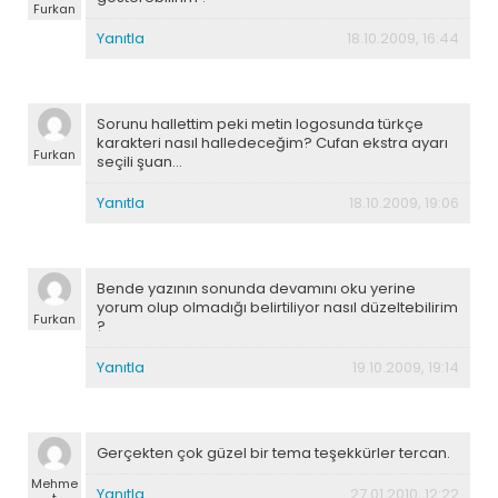
Furkan
Yanıtla
18.10.2009, 16:44
Sorunu hallettim peki metin logosunda türkçe
karakteri nasıl halledeceğim? Cufan ekstra ayarı
Furkan
seçili şuan…
Yanıtla
18.10.2009, 19:06
Bende yazının sonunda devamını oku yerine
yorum olup olmadığı belirtiliyor nasıl düzeltebilirim
Furkan
?
Yanıtla
19.10.2009, 19:14
Gerçekten çok güzel bir tema teşekkürler tercan.
Mehme
Yanıtla
27.01.2010, 12:22