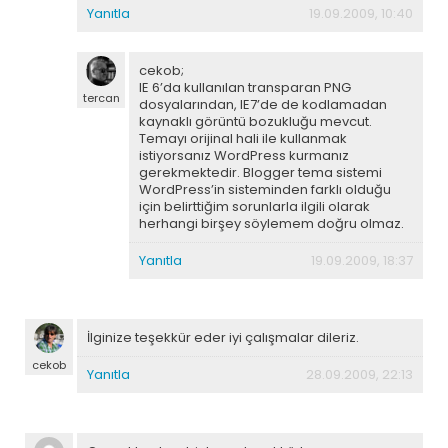
Yanıtla
19.09.2009, 10:40
cekob;
IE 6’da kullanılan transparan PNG
tercan
dosyalarından, IE7’de de kodlamadan
kaynaklı görüntü bozukluğu mevcut.
Temayı orijinal hali ile kullanmak
istiyorsanız WordPress kurmanız
gerekmektedir. Blogger tema sistemi
WordPress’in sisteminden farklı olduğu
için belirttiğim sorunlarla ilgili olarak
herhangi birşey söylemem doğru olmaz.
Yanıtla
19.09.2009, 18:37
İlginize teşekkür eder iyi çalışmalar dileriz.
cekob
Yanıtla
28.09.2009, 22:13