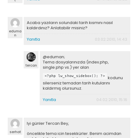
t
Acaba yazıların solundaki tarih kısmını nasıl
kaldırdınız? Anlatabilir misiniz?
eduma
n
Yanıtla
03.02.2010, 14:43
@eduman;
Tema dosyalarınızda (index.php,
tercan
single.php vs.) yer alan
<?php lw_show_sidebox(); ?>
kodunu
silerseniz temadan tarih kutularını
kaldırmış olursunuz.
Yanıtla
04.02.2010, 15:16
Iyi günler Tercan Bey,
serhat
öncelikle tema icin tesekkürler. Benim acimdan