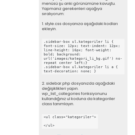
menüsü şu anki görünümüne kavuştu.
Yapmanız gerekenleri aşağıya
sıralıyorum:
1.
style.css dosyanıza aşağıdaki kodları
ekleyin.
.sidebar-box ul.kategoriler li {
font-size: 12px; text-indent: 12px;
line-height: 16px; font-weight:
bold; background:
url('images/kategori_li_bg.gif') no-
repeat center left;}
.sidebar-box ul.kategoriler li a {
text-decoration: none; }
2.
sidebar.php dosyanızda aşağıdaki
değişiklikleri yapın.
wp_list_categories fonksiyonunu
kullandığınız ul koduna da kategoriler
class tanımlayın.
<ul class="kategoriler">
</ul>