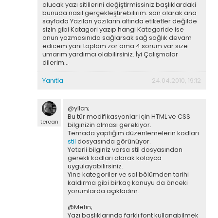
olucak yazı sitillerini değiştirmissiniz başlıklardaki
bunuda nasıl gerçekleştirebilirim. son olarak ana
sayfada Yazılan yazıların altında etiketler değilde
sizin gibi Katagori yazıp hangi Kategoride ise
onun yazmasınıda sağlarsak sağ sağlık devam
edicem yanı toplam zor ama 4 sorum var size
umarım yardımcı olabilirsiniz. İyi Çalışmalar
dilerim…
Yanıtla
24.04.2010, 19:12
@yllcn;
Bu tür modifikasyonlar için HTML ve CSS
tercan
bilginizin olması gerekiyor.
Temada yaptığım düzenlemelerin kodları
stil
dosyasında görünüyor.
Yeterli bilginiz varsa stil dosyasından
gerekli kodları alarak kolayca
uygulayabilirsiniz.
Yine kategoriler ve sol bölümden tarihi
kaldırma gibi birkaç konuyu da önceki
yorumlarda açıkladım.
@Metin;
Yazı başlıklarında farklı font kullanabilmek