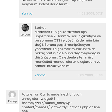
ediyorum. Kolaylıklar dilerim…
Yanıtla
14.09.2009, 07:21
Serhat,
Maalesef Türkçe karakterler için
tercan
uppercase kullanmak sorun çıkartıyor ve
bu sorunun CSS ile çözümü de mümkün
değil. Sorunu çeşitli manipülasyon
yöntemleri ile çözmek mümkün fakat
birkaç harf için de buna değmeyeceğini
düşünüyorum. O nedenle sitenin üst
menüsünü manual olarak oluşturdum ve
harfleri büyük yazdım.
Yanıtla
15.09.2009, 08:33
Fatal error: Call to undefined function
unregister_widget() in
Recep
/home/zzzzz/public_html/wp-
content/themes/lightword/functions.php on line
669