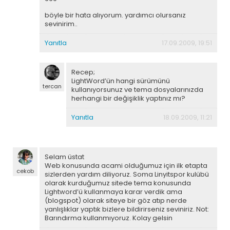
böyle bir hata alıyorum. yardımcı olursanız
sevinirim..
Yanıtla
17.09.2009, 19:51
Recep;
LightWord’ün hangi sürümünü
tercan
kullanıyorsunuz ve tema dosyalarınızda
herhangi bir değişiklik yaptınız mı?
Yanıtla
18.09.2009, 11:21
Selam üstat
Web konusunda acami olduğumuz için ilk etapta
cekob
sizlerden yardım diliyoruz. Soma Linyitspor kulübü
olarak kurduğumuz sitede tema konusunda
Lightword’ü kullanmaya karar verdik ama
(blogspot) olarak siteye bir göz atıp nerde
yanlışlıklar yaptık bizlere bildirirseniz seviniriz. Not:
Barındırma kullanmıyoruz. Kolay gelsin