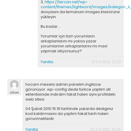
3.
https://tercan.net/wp-
content/themes/lightword/images/kategori_li_
dosyasını da temanızın images klasörüne
yükleyin.
Bu kadar…
Yorumlar için tüm yorumların
arkaplanlarını mı yoksa yazar
yorumlarının arkaplanlarını mı mavi
yapmak istiyorsunuz?
Yanıtla
01.04.2010, 22:21
hocam mesela admin panelim ingilizce
görünüyor. wp-config dede türkce yaptım dil
cihan
eklentısınıde ındırdım fakat halen aynı profıldekı
web sitesi
04 Şubat 2010 15:16 tarihinde yukarda dedıgınız
kod kaldırmasını da yaptım fakat tarıh halen
gorunmektedir.
Yanıtla
02.04.2010, 18:26