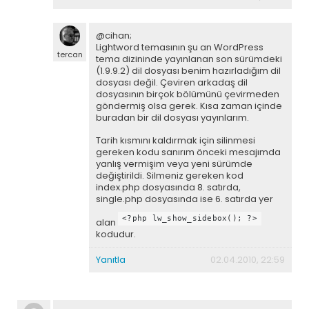
@cihan;
Lightword temasının şu an WordPress
tercan
tema dizininde yayınlanan son sürümdeki
(1.9.9.2) dil dosyası benim hazırladığım dil
dosyası değil. Çeviren arkadaş dil
dosyasının birçok bölümünü çevirmeden
göndermiş olsa gerek. Kısa zaman içinde
buradan bir dil dosyası yayınlarım.
Tarih kısmını kaldırmak için silinmesi
gereken kodu sanırım önceki mesajımda
yanlış vermişim veya yeni sürümde
değiştirildi. Silmeniz gereken kod
index.php dosyasında 8. satırda,
single.php dosyasında ise 6. satırda yer
<?php lw_show_sidebox(); ?>
alan
kodudur.
Yanıtla
02.04.2010, 22:59