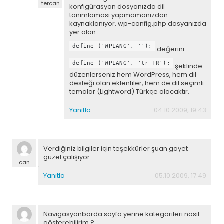
tercan
konfigürasyon dosyanızda dil
tanımlaması yapmamanızdan
kaynaklanıyor. wp-config.php dosyanızda
yer alan
define ('WPLANG', '');
değerini
define ('WPLANG', 'tr_TR');
şeklinde
düzenlerseniz hem WordPress, hem dil
desteği olan eklentiler, hem de dil seçimli
temalar (Lightword) Türkçe olacaktır.
Yanıtla
04.10.2009, 19:43
Verdiğiniz bilgiler için teşekkürler şuan gayet
güzel çalışıyor.
can
Yanıtla
05.10.2009, 17:49
Navigasyonbarda sayfa yerine kategorileri nasıl
gösterebilirim ?