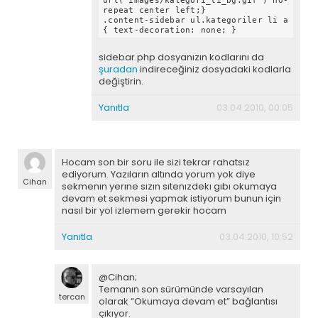
url('images/kategori_li_bg.gif') no-
repeat center left;}
.content-sidebar ul.kategoriler li a
{ text-decoration: none; }
sidebar.php dosyanızın kodlarını da
şuradan
indireceğiniz dosyadaki kodlarla
değiştirin.
Yanıtla
03.04.2010, 00:05
Hocam son bir soru ile sizi tekrar rahatsız
ediyorum. Yazıların altında yorum yok diye
Cihan
sekmenın yerıne sızın sıtenızdekı gıbı okumaya
devam et sekmesi yapmak istiyorum bunun için
nasıl bir yol izlemem gerekir hocam
Yanıtla
03.04.2010, 10:52
@Cihan;
Temanın son sürümünde varsayılan
tercan
olarak “Okumaya devam et” bağlantısı
çıkıyor.