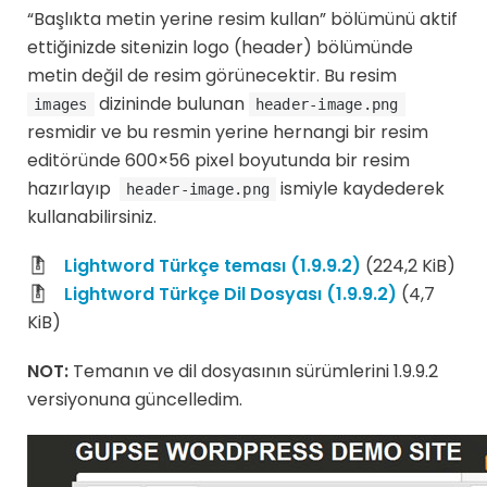
“Başlıkta metin yerine resim kullan” bölümünü aktif
ettiğinizde sitenizin logo (header) bölümünde
metin değil de resim görünecektir. Bu resim
dizininde bulunan
images
header-image.png
resmidir ve bu resmin yerine hernangi bir resim
editöründe 600×56 pixel boyutunda bir resim
hazırlayıp
ismiyle kaydederek
header-image.png
kullanabilirsiniz.
Lightword Türkçe teması (1.9.9.2)
(224,2 KiB)
Lightword Türkçe Dil Dosyası (1.9.9.2)
(4,7
KiB)
NOT:
Temanın ve dil dosyasının sürümlerini 1.9.9.2
versiyonuna güncelledim.