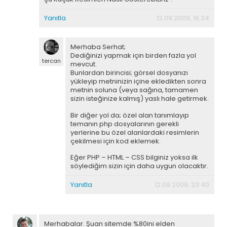
Yanıtla
12.09.2009, 16:34
Merhaba Serhat;
Dediğinizi yapmak için birden fazla yol
tercan
mevcut.
Bunlardan birincisi; görsel dosyanızı
yükleyip metninizin içine ekledikten sonra
metnin soluna (veya sağına, tamamen
sizin isteğinize kalmış) yaslı hale getirmek.
Bir diğer yol da; özel alan tanımlayıp
temanın php dosyalarının gerekli
yerlerine bu özel alanlardaki resimlerin
çekilmesi için kod eklemek.
Eğer PHP – HTML – CSS bilginiz yoksa ilk
söylediğim sizin için daha uygun olacaktır.
Yanıtla
12.09.2009, 23:40
Merhabalar. Şuan sitemde %80ini elden