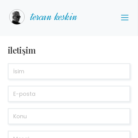
tercan keskin
i̇letişim