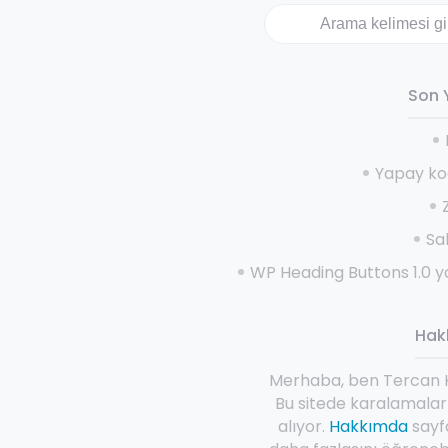
Ara
Son 
Yapay k
Sa
WP Heading Buttons 1.0 y
Hak
Merhaba, ben Tercan K
Bu sitede karalamalar
alıyor.
Hakkımda
sayf