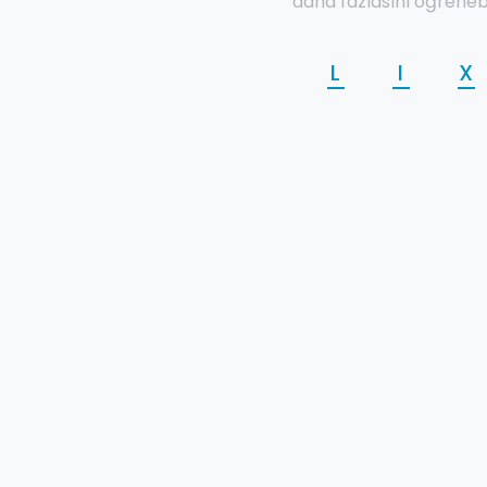
daha fazlasını öğrenebi
L
I
X