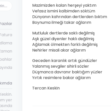
Mazimizden kalan herşeyi yaktım
Vefasız ismini kalbimden söktüm
Dünyanın kahrından dertlerden bıktım
Boynuma ilmeği takar ağlarım
Yazılar
Mutluluk dertlerde saklı değilmiş
Fatura
Aşk güzel diyenler haklı değilmiş
odlama
Ağlamak ölmekten farklı değilmiş
Nehirler misali akar ağlarım
Zaman
bahlar
Geceden karanlık artık gündüzler
Yalanmış sevgiler sihirli sözler
ayında
Düşmanca davranır baktığım yüzler
Yırtık resimlere bakar ağlarım
kımda
Tercan Keskin
eskin.
ım yer
asında