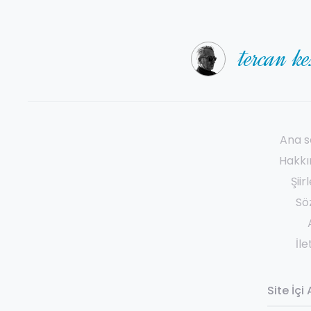
tercan k
ana 
hakk
şi̇i
sö
i̇l
Site İç