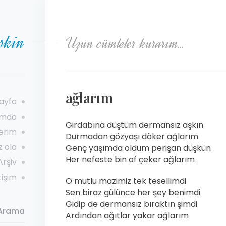
eskin
Uzun cümleler kurarım…
ağlarım
sayfa
imda
Girdabına düştüm dermansız aşkın
̇rleri̇m
Durmadan gözyaşı döker ağlarım
z ola
Genç yaşımda oldum perişan düşkün
Her nefeste bin of çeker ağlarım
arşi̇v
eti̇şi̇m
O mutlu mazimiz tek tesellimdi
Sen biraz gülünce her şey benimdi
Gidip de dermansız bıraktın şimdi
i Arama
Ardından ağıtlar yakar ağlarım